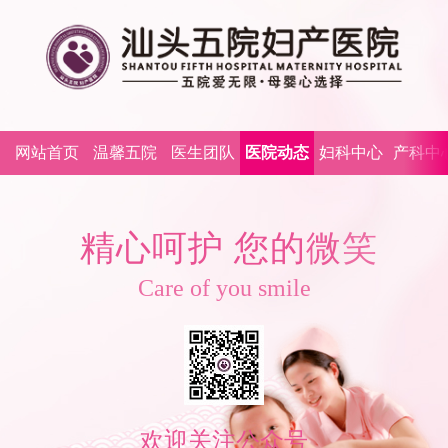
网站首页
温馨五院
医生团队
医院动态
妇科中心
产科中
精
心
呵
护
您
的
微
笑
Care of you smile
欢迎关注公众号