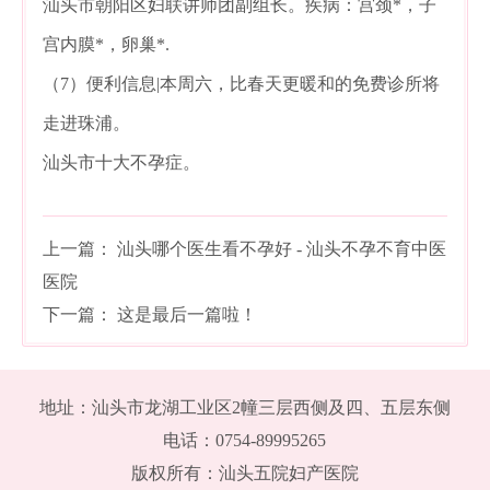
汕头市朝阳区妇联讲师团副组长。疾病：宫颈*，子
宫内膜*，卵巢*.
（7）便利信息|本周六，比春天更暖和的免费诊所将
走进珠浦。
汕头市十大不孕症。
上一篇：
汕头哪个医生看不孕好 - 汕头不孕不育中医
医院
下一篇：
这是最后一篇啦！
地址：汕头市龙湖工业区2幢三层西侧及四、五层东侧
电话：0754-89995265
版权所有：汕头五院妇产医院