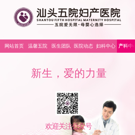
网站首页
温馨五院
医生团队
医院动态
妇科中心
产科中
新
生
，
爱
的
力
量
精
心
欢
迎
关
注
公
众
号
欢迎关注公众号