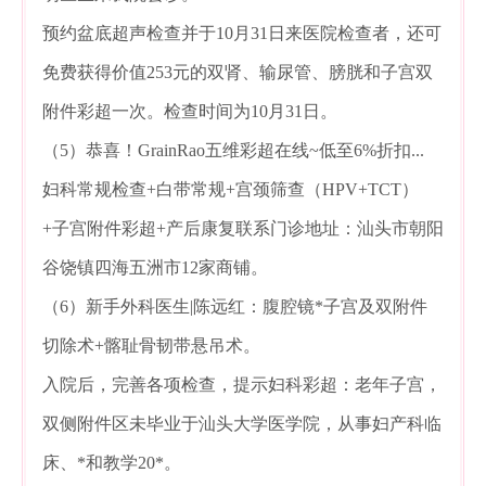
预约盆底超声检查并于10月31日来医院检查者，还可
免费获得价值253元的双肾、输尿管、膀胱和子宫双
附件彩超一次。检查时间为10月31日。
（5）恭喜！GrainRao五维彩超在线~低至6%折扣...
妇科常规检查+白带常规+宫颈筛查（HPV+TCT）
+子宫附件彩超+产后康复联系门诊地址：汕头市朝阳
谷饶镇四海五洲市12家商铺。
（6）新手外科医生|陈远红：腹腔镜*子宫及双附件
切除术+髂耻骨韧带悬吊术。
入院后，完善各项检查，提示妇科彩超：老年子宫，
双侧附件区未毕业于汕头大学医学院，从事妇产科临
床、*和教学20*。