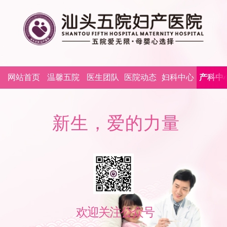
网站首页
温馨五院
医生团队
医院动态
妇科中心
产科中
新
生
，
爱
的
力
量
精
欢
迎
关
注
公
众
号
欢迎关注公众号