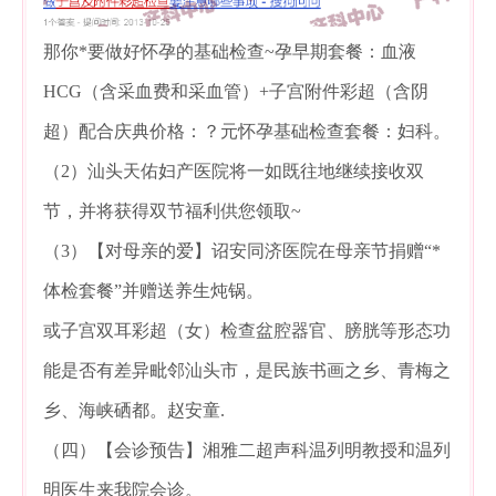
那你*要做好怀孕的基础检查~孕早期套餐：血液
HCG（含采血费和采血管）+子宫附件彩超（含阴
超）配合庆典价格：？元怀孕基础检查套餐：妇科。
（2）汕头天佑妇产医院将一如既往地继续接收双
节，并将获得双节福利供您领取~
（3）【对母亲的爱】诏安同济医院在母亲节捐赠“*
体检套餐”并赠送养生炖锅。
或子宫双耳彩超（女）检查盆腔器官、膀胱等形态功
能是否有差异毗邻汕头市，是民族书画之乡、青梅之
乡、海峡硒都。赵安童.
（四）【会诊预告】湘雅二超声科温列明教授和温列
明医生来我院会诊。