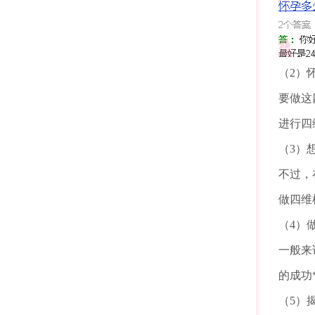
（2）
要做这
进行四
（3）
不过，
做四维
（4）
一般来
的成功
（5）