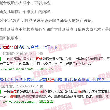
配合或胎儿大或小，可以推检。
汕头几周搞四个维度》的内容。
胎心彩色超声，哪些孕妇应该做呢？汕头天佑妇产医院。
体畸形筛查不能检查胎心？四维大畸形筛查（俗称大成形术）是
围可以更多。