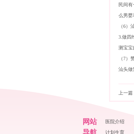
民间有
么男婴
（6）
3.做
测宝宝
（7）
汕头做
上一篇
网站
医院介绍
导航
计划生育