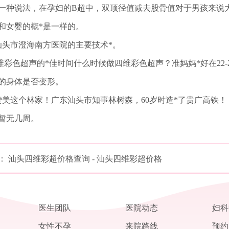
一种说法，在孕妇的B超中，双顶径值减去股骨值对于男孩来说大
和女婴的概*是一样的。
汕头市澄海南方医院的主要技术*。
四维彩色超声的*佳时间什么时候做四维彩色超声？准妈妈*好在22
的身体是否变形。
赞美这个林家！广东汕头市知事林树森，60岁时造*了贵广高铁！
暂无几周。
：
汕头四维彩超价格查询 - 汕头四维彩超价格
医生团队
医院动态
妇科
女性不孕
来院路线
预约