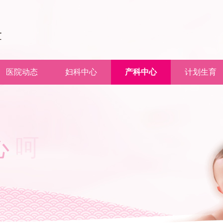
医院动态
妇科中心
产科中心
计划生育
心
呵
护
您
的
微