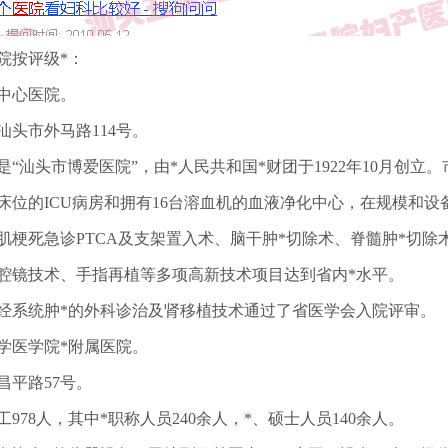
院按评级*：
中心医院。
汕头市外马路114号。
是“汕头市博爱医院”，由*人民共和国*财团于1922年10月创立
张床位的ICU病房和拥有16台溶血机的血液净化中心，在规模和
肌梗死急诊PTCA及支架置入术、脑干肿*切除术、脊髓肿*切
腔镜技术、手指再植等多项高新技术项目达到省内*水平。
经系统肿*的外科诊治及肾移植技术通过了省医学会入院评审。
学医学院*附属医院。
昌平路57号。
工978人，其中*职称人员240余人，*、硕士人员140余人。