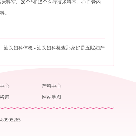
床科室、28个*和15个医疗技术科室。心血管内
学科。
：
汕头妇科体检 - 汕头妇科检查那家好是五院妇产
中心
产科中心
咨询
网站地图
89995265