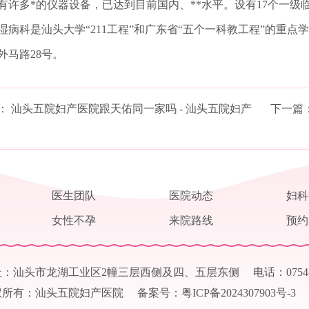
有许多*的仪器设备，已达到目前国内、**水平。设有17个一级临
湿病科是汕头大学“211工程”和广东省“五个一科教工程”的重点
外马路28号。
：
汕头五院妇产医院跟天佑同一家吗 - 汕头五院妇产
下一篇
医生团队
医院动态
妇科
女性不孕
来院路线
预约
址：汕头市龙湖工业区2幢三层西侧及四、五层东侧
电话：0754-
权所有：汕头五院妇产医院
备案号：粤ICP备2024307903号-3