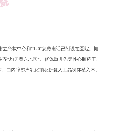
。市立急救中心和“120”急救电话已附设在医院。拥
设备齐*均居粤东地区*。低体重儿先天性心脏矫正、
除术、白内障超声乳化抽吸折叠人工晶状体植入术、