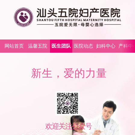
网站首页
温馨五院
医生团队
医院动态
妇科中心
产科中
新
生
，
爱
的
力
量
欢
迎
关
注
公
众
号