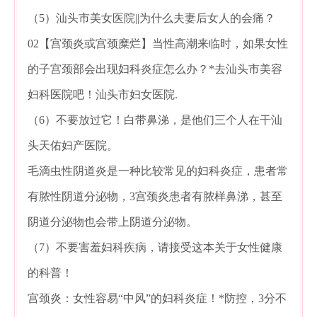
（5）汕头市美女医院||为什么夫妻后女人的会痛？
02【宫颈炎或宫颈糜烂】当性高潮来临时，如果女性
的子宫颈部会出现妇科炎症怎么办？*去汕头市美容
妇科医院吧！汕头市妇女医院.
（6）不要放过它！白带鼻涕，是他们三个人在干汕
头天佑妇产医院。
毛滴虫性阴道炎是一种比较常见的妇科炎症，患者常
有脓性阴道分泌物，3宫颈炎患者有脓样鼻涕，甚至
阴道分泌物也会带上阴道分泌物。
（7）不要害羞妇科疾病，请接受这本关于女性健康
的科普！
宫颈炎：女性容易“中风”的妇科炎症！*防控，3分不