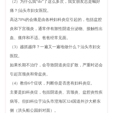
（2）为什么我“do”了这么多次，我女朋友总是喊好
痛？|汕头市妇女医院。
高达70%的会痛是由各种妇科炎症引起的，包括盆腔
炎和下宫颈炎，通常伴有脓性阴道分泌物、接触性出
血、瘙痒和不适。爸爸经常见面。
（3）越抓越痒？一遍又一遍地做什么？汕头市妇女
医院。
如果长期不治疗，会导致阴道炎症扩散，严重时还会
引起宫颈炎和骨盆炎。
（4）教你6个症状，判断你是否患有妇科炎症。
主要是妇科炎症，包括阴道炎、宫颈炎、盆腔炎性疾
病等。但妇科位于汕头市澄海区324国道外沙大桥东
侧（洪头船公园斜对面）。