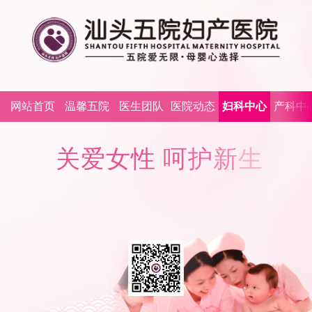
网站首页
温馨五院
医生团队
医院动态
妇科中心
产科中
关
爱
女
性
呵
护
新
生
咨询热线：0754-89995265
预约热线：0754-89995265