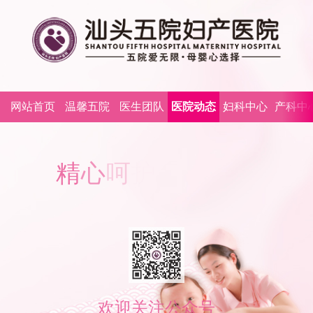
网站首页
温馨五院
医生团队
医院动态
妇科中心
产科中
精
心
呵
护
欢迎关注公众号