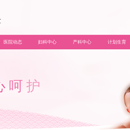
医院动态
妇科中心
产科中心
计划生育
心
呵
护
您
的
微
笑
re of you smile