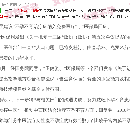
员建议“不孕不育治疗应纳入免费医疗”，*医保局回应。
*医保局发出《关于批复十三届*政协（政协）第五次会议提案的函
，医保部门一直**人口问题，已将奥桂汀、曲普瑞林、克罗米芬
患者的用药*水平。
2年8月，经国务院同意，*卫健委、*医保局等17个部门发布《关
提出指导地方综合考虑医保（含生育保险）资金的承受能力及相
殖技术项目纳入基金支付范围。
局表示，下一步将*与相关部门的沟通协调，努力减轻不孕不育患
发挥中医*，推动中西医结合治疗不孕不育方面，回复称，2018
并与部分中医治疗女性瘦不孕症的疗效*进行了比较子宫内膜不