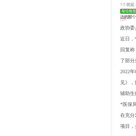
政协委
近日，
回复称
了部分
202
见》，
辅助生
*医保
在充分
项目，