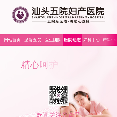
网站首页
温馨五院
医生团队
医院动态
妇科中心
产科中
精
心
呵
护
您
欢迎关注公众号